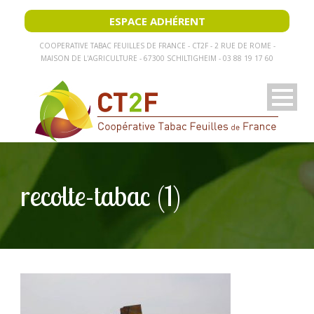
ESPACE ADHÉRENT
COOPERATIVE TABAC FEUILLES DE FRANCE - CT2F - 2 RUE DE ROME -
MAISON DE L'AGRICULTURE - 67300 SCHILTIGHEIM - 03 88 19 17 60
recolte-tabac (1)